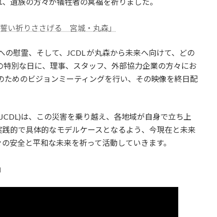
れ、遺族の方々が犠牲者の冥福を祈りました。
興誓い祈りささげる 宮城・丸森」
への慰霊、そして、JCDL が丸森から未来へ向けて、どの
の特別な日に、理事、スタッフ、外部協力企業の方々にお
後のためのビジョンミーティングを行い、その映像を終日配
(JCDL)は、この災害を乗り越え、各地域が自身で立ち上
実践的で具体的なモデルケースとなるよう、今現在と未来
々の安全と平和な未来を祈って活動していきます。
」