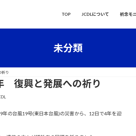
TOP
JCDLについて
祈念モ
未分類
の祈り
4年 復興と発展への祈り
CDL
年の台風19号(東日本台風)の災害から、12日で4年を迎