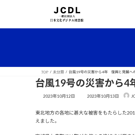
コ
ナ
ン
ビ
テ
ゲ
ン
ー
ツ
シ
へ
ョ
ス
ン
キ
に
ッ
移
プ
動
TOP
未分類
台風19号の災害から4年 復興と発展へ
台風19号の災害から
最
2023年10月12日
2023年10月13日
J
終
更
東北地方の各地に甚大な被害をもたらした2019
新
日
えました。
時
: